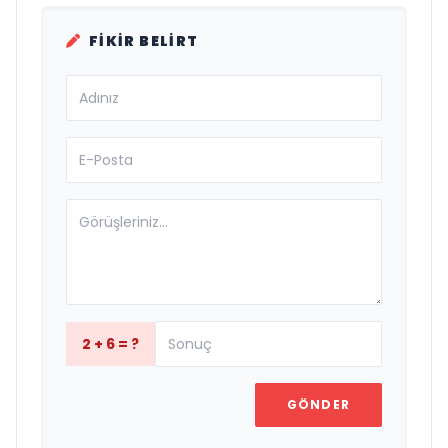
FIKIR BELIRT
2 + 6 = ?
GÖNDER