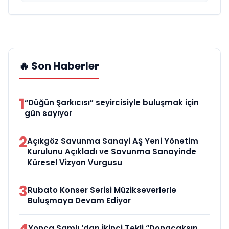
🔥 Son Haberler
1
“Düğün Şarkıcısı” seyircisiyle buluşmak için
gün sayıyor
2
Açıkgöz Savunma Sanayi AŞ Yeni Yönetim
Kurulunu Açıkladı ve Savunma Sanayinde
Küresel Vizyon Vurgusu
3
Rubato Konser Serisi Müzikseverlerle
Buluşmaya Devam Ediyor
Yonca Samlı ‘dan İkinci Tekli “Donacaksın