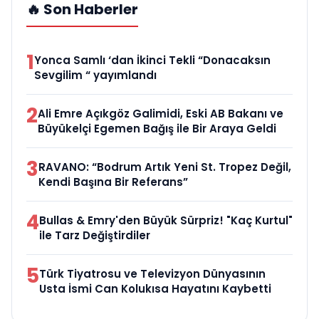
🔥 Son Haberler
1
Yonca Samlı ‘dan İkinci Tekli “Donacaksın
Sevgilim “ yayımlandı
2
Ali Emre Açıkgöz Galimidi, Eski AB Bakanı ve
Büyükelçi Egemen Bağış ile Bir Araya Geldi
3
RAVANO: “Bodrum Artık Yeni St. Tropez Değil,
Kendi Başına Bir Referans”
4
Bullas & Emry'den Büyük Sürpriz! "Kaç Kurtul"
ile Tarz Değiştirdiler
5
Türk Tiyatrosu ve Televizyon Dünyasının
Usta İsmi Can Kolukısa Hayatını Kaybetti