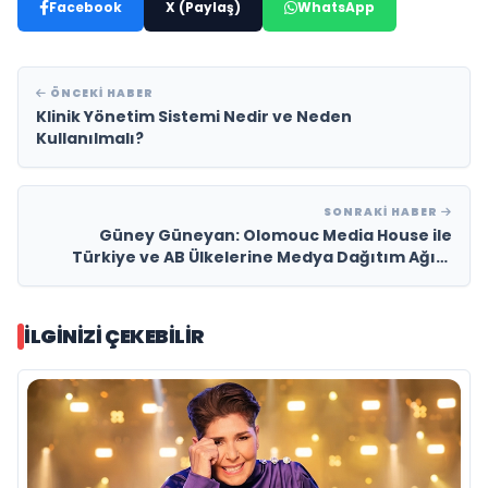
Facebook
X (Paylaş)
WhatsApp
ÖNCEKI HABER
Klinik Yönetim Sistemi Nedir ve Neden
Kullanılmalı?
SONRAKI HABER
Güney Güneyan: Olomouc Media House ile
Türkiye ve AB Ülkelerine Medya Dağıtım Ağını
Genişletiyoruz
İLGINIZI ÇEKEBILIR