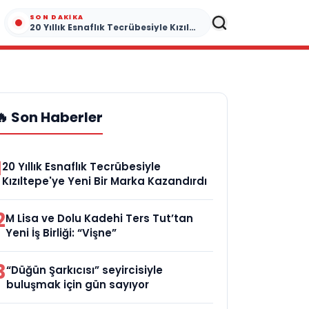
SON DAKIKA
20 Yıllık Esnaflık Tecrübesiyle Kızıltepe'ye Yeni Bir Marka Kazandırdı
🔥 Son Haberler
1
20 Yıllık Esnaflık Tecrübesiyle
Kızıltepe'ye Yeni Bir Marka Kazandırdı
2
M Lisa ve Dolu Kadehi Ters Tut’tan
Yeni İş Birliği: “Vişne”
3
“Düğün Şarkıcısı” seyircisiyle
buluşmak için gün sayıyor