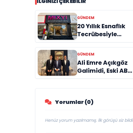
İLGINIZI ÇEKEBILIR
GÜNDEM
20 Yıllık Esnaflık
Tecrübesiyle
Kızıltepe'ye Yeni
Bir Marka
GÜNDEM
Kazandırdı
Ali Emre Açıkgöz
Galimidi, Eski AB
Bakanı ve
Büyükelçi Egemen
Bağış ile Bir Araya
Yorumlar (0)
Geldi
Henüz yorum yazılmamış. İlk görüşü siz bildir