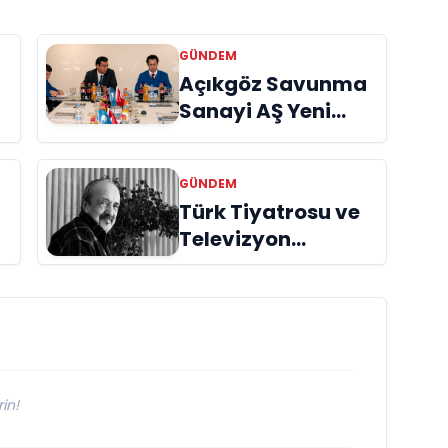
GÜNDEM
Açıkgöz Savunma
Sanayi AŞ Yeni
Yönetim Kurulunu
Açıkladı ve
GÜNDEM
Savunma
Türk Tiyatrosu ve
Sanayinde Küresel
Televizyon
Vizyon Vurgusu
Dünyasının Usta
İsmi Can Kolukısa
Hayatını Kaybetti
in!