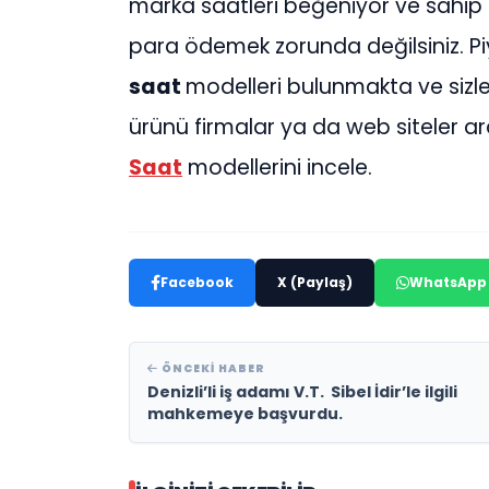
marka saatleri beğeniyor ve sahip 
para ödemek zorunda değilsiniz. Pi
saat
modelleri bulunmakta ve sizler 
ürünü firmalar ya da web siteler aracı
Saat
modellerini incele.
Facebook
X (Paylaş)
WhatsApp
ÖNCEKI HABER
Denizli’li iş adamı V.T. Sibel İdir’le ilgili
mahkemeye başvurdu.