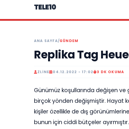
TELE10
ANA SAYFA
/
GÜNDEM
Replika Tag Heue
ZLINE
04.12.2022 - 17:02
3 DK OKUMA
Günümüz koşullarında değişen ve gel
birçok yönden değişmiştir. Hayat ka
kişiler özellikle de dış görünümle
bunun için ciddi bütçeler ayırmıştır.