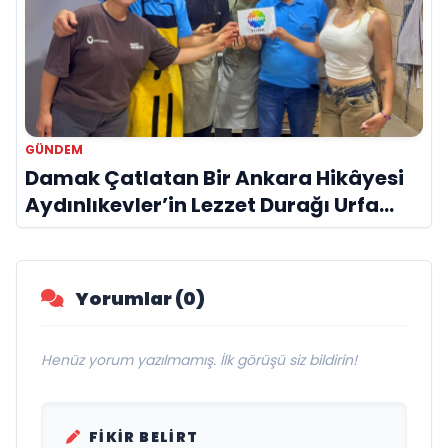
GÜNDEM
Damak Çatlatan Bir Ankara Hikâyesi
Aydınlıkevler’in Lezzet Durağı Urfa
Damak
Yorumlar (0)
Henüz yorum yazılmamış. İlk görüşü siz bildirin!
FIKIR BELIRT