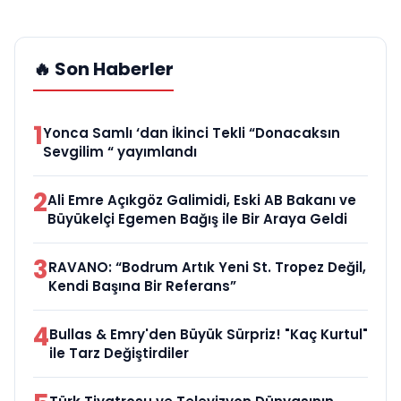
🔥 Son Haberler
1
Yonca Samlı ‘dan İkinci Tekli “Donacaksın
Sevgilim “ yayımlandı
2
Ali Emre Açıkgöz Galimidi, Eski AB Bakanı ve
Büyükelçi Egemen Bağış ile Bir Araya Geldi
3
RAVANO: “Bodrum Artık Yeni St. Tropez Değil,
Kendi Başına Bir Referans”
4
Bullas & Emry'den Büyük Sürpriz! "Kaç Kurtul"
ile Tarz Değiştirdiler