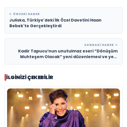
ÖNCEKI HABER
Juliska, Türkiye'deki İlk Özel Davetini Haan
Bebek'te Gerçekleştirdi
SONRAKI HABER
Kadir Tapucu’nun unutulmaz eseri “Dönüşüm
Muhteşem Olacak” yeni düzenlemesi ve yeni
video klibiyle müzikseverlerle yeniden buluşuyor
İLGINIZI ÇEKEBILIR