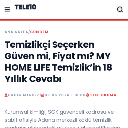
TELE10
ANA SAYFA
/
GÜNDEM
Temizlikçi Seçerken
Güven mi, Fiyat mı? MY
HOME LIFE Temizlik’in 18
Yıllık Cevabı
HABER MERKEZI
06.06.2026 - 16:00
3 DK OKUMA
Kurumsal kimliği, SGK güvenceli kadrosu ve
sabit ofisiyle Adana merkezli köklü temizlik
markası; piyasadaki güvensiz alternatiflerden