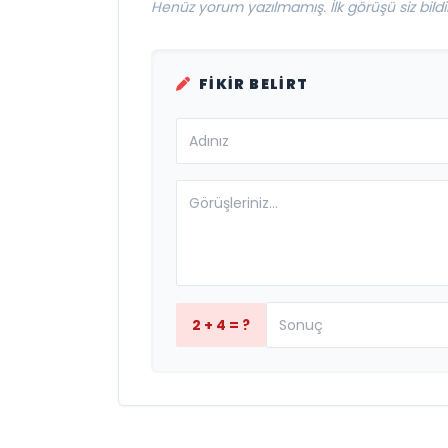
Henüz yorum yazılmamış. İlk görüşü siz bildir
FIKIR BELIRT
2 + 4 = ?