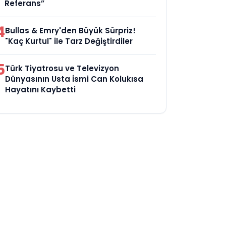
Referans”
4
Bullas & Emry'den Büyük Sürpriz!
"Kaç Kurtul" ile Tarz Değiştirdiler
5
Türk Tiyatrosu ve Televizyon
Dünyasının Usta İsmi Can Kolukısa
Hayatını Kaybetti