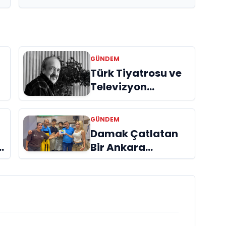
GÜNDEM
Türk Tiyatrosu ve
Televizyon
Dünyasının Usta
İsmi Can Kolukısa
GÜNDEM
Hayatını Kaybetti
Damak Çatlatan
Bir Ankara
Hikâyesi
Aydınlıkevler’in
Lezzet Durağı Urfa
Damak