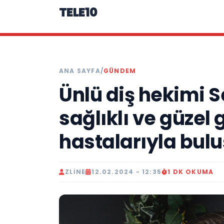
TELE10
ANA SAYFA
/
GÜNDEM
Ünlü diş hekimi 
sağlıklı ve güzel 
hastalarıyla bul
ZLINE
12.02.2024 - 12:35
1 DK OKUMA