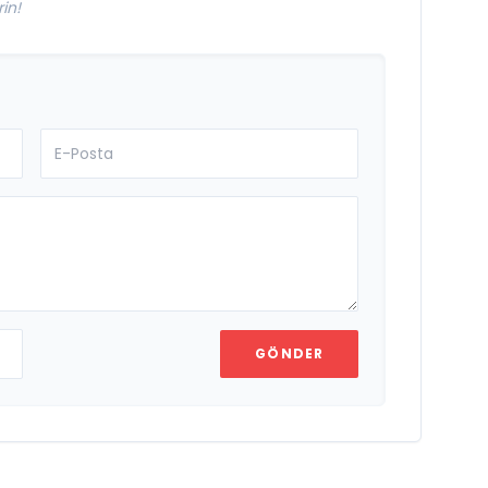
in!
GÖNDER