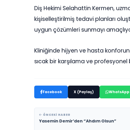
Diş Hekimi Selahattin Kermen, uzman 
kişiselleştirilmiş tedavi planları olu
uygun çözümleri sunmayı amaçlıyo
Kliniğinde hijyen ve hasta konforu
sıcak bir karşılama ve profesyonel 
Facebook
X (Paylaş)
WhatsApp
ÖNCEKI HABER
Yasemin Demir’den “Ahdım Olsun”