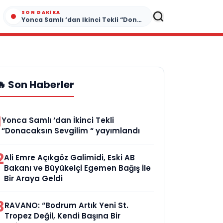
SON DAKIKA
Yonca Samlı ‘dan İkinci Tekli “Donacaksın Sevgilim “ yayımlandı
🔥 Son Haberler
1
Yonca Samlı ‘dan İkinci Tekli
“Donacaksın Sevgilim “ yayımlandı
2
Ali Emre Açıkgöz Galimidi, Eski AB
Bakanı ve Büyükelçi Egemen Bağış ile
Bir Araya Geldi
3
RAVANO: “Bodrum Artık Yeni St.
Tropez Değil, Kendi Başına Bir