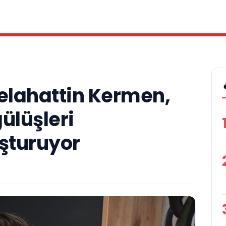
Selahattin Kermen,
gülüşleri
uşturuyor