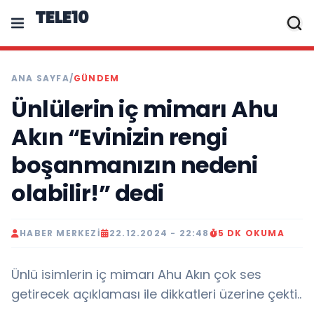
TELE10
ANA SAYFA
/
GÜNDEM
Ünlülerin iç mimarı Ahu
Akın “Evinizin rengi
boşanmanızın nedeni
olabilir!” dedi
HABER MERKEZI
22.12.2024 - 22:48
5 DK OKUMA
Ünlü isimlerin iç mimarı Ahu Akın çok ses
getirecek açıklaması ile dikkatleri üzerine çekti..